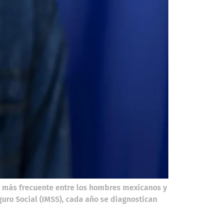
er más frecuente entre los hombres mexicanos y
guro Social (IMSS), cada año se diagnostican