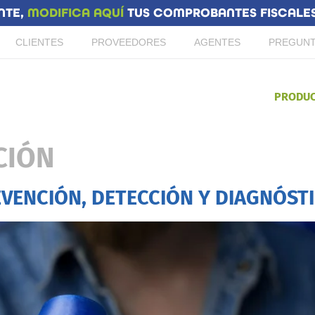
NTE,
MODIFICA AQUÍ
TUS COMPROBANTES FISCALES 
CLIENTES
PROVEEDORES
AGENTES
PREGUNT
PRODU
CIÓN
EVENCIÓN, DETECCIÓN Y DIAGNÓS