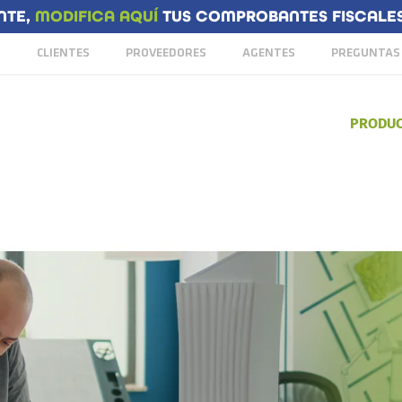
NTE,
MODIFICA AQUÍ
TUS COMPROBANTES FISCALES 
S
CLIENTES
PROVEEDORES
AGENTES
PREGUNTAS
PRODU
IENESTAR DE TU PERSONAL CON NUESTRO SEGURO COLECTIVO Y