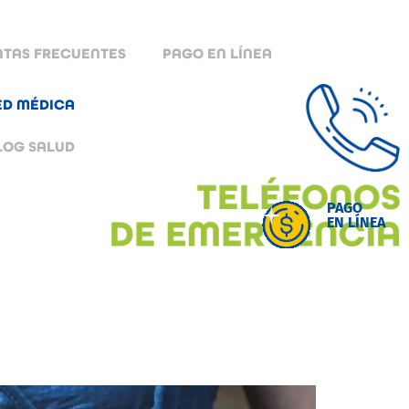
TAS FRECUENTES
PAGO EN LÍNEA
ED MÉDICA
LOG SALUD
PAGO
EN LÍNEA