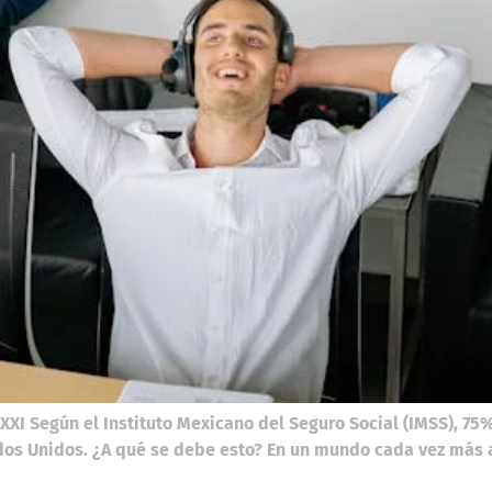
 XXI Según el Instituto Mexicano del Seguro Social (IMSS), 7
dos Unidos. ¿A qué se debe esto? En un mundo cada vez más a